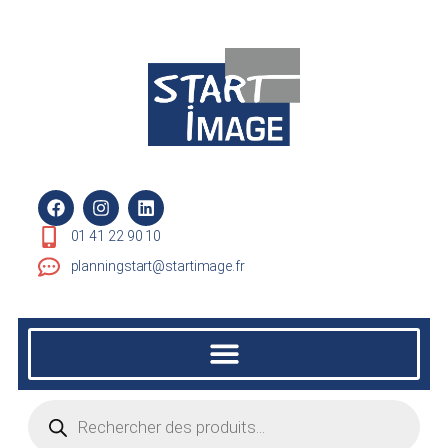
01 41 22 90 10
planningstart@startimage.fr