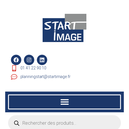
01 41 22 90 10
planningstart@startimage.fr