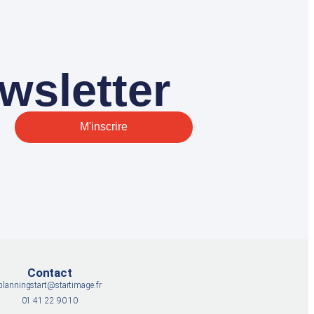
wsletter
M'inscrire
Contact
planningstart@startimage.fr
01 41 22 90 10