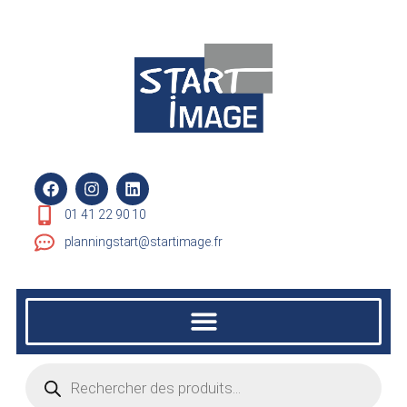
01 41 22 90 10
planningstart@startimage.fr