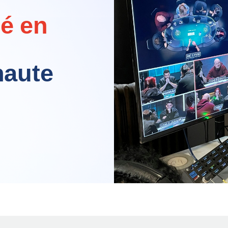
lé en
haute