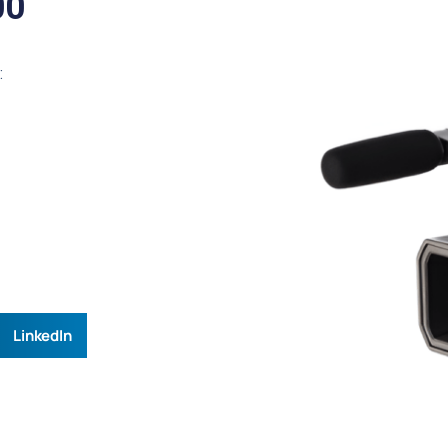
00
:
LinkedIn