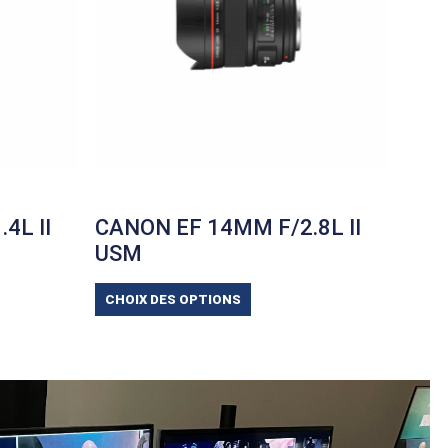
4L II
CANON EF 14MM F/2.8L II
USM
CHOIX DES OPTIONS