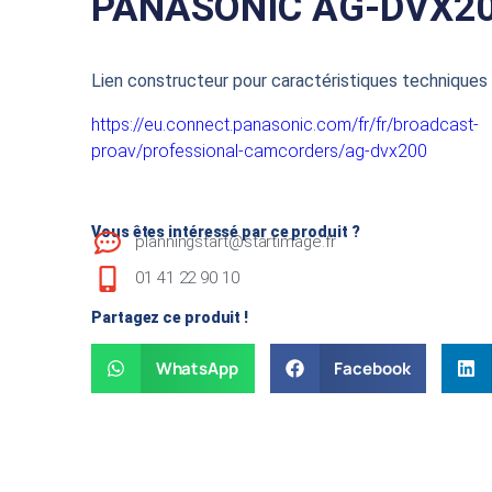
PANASONIC AG-DVX2
Lien constructeur pour caractéristiques techniques 
https://eu.connect.panasonic.com/fr/fr/broadcast-
proav/professional-camcorders/ag-dvx200
Vous êtes intéressé par ce produit ?
planningstart@startimage.fr
01 41 22 90 10
Partagez ce produit !
WhatsApp
Facebook