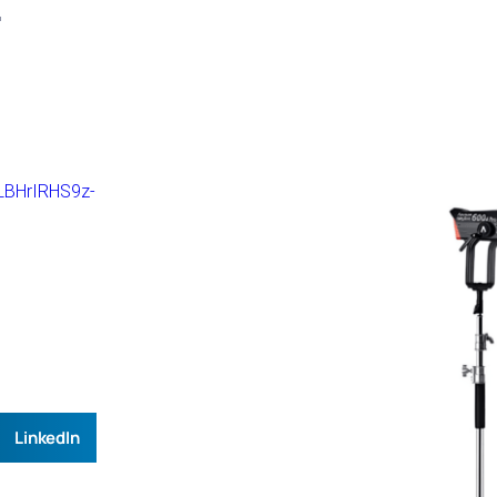
E
LBHrIRHS9z-
LinkedIn