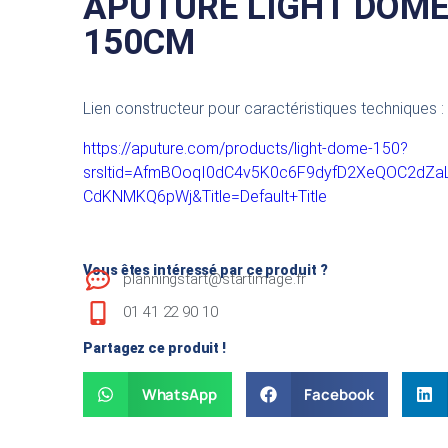
APUTURE LIGHT DOM
150CM
Lien constructeur pour caractéristiques techniques :
https://aputure.com/products/light-dome-150?
srsltid=AfmBOoqI0dC4v5K0c6F9dyfD2XeQOC2dZa
CdKNMKQ6pWj&Title=Default+Title
Vous êtes intéressé par ce produit ?
planningstart@startimage.fr
01 41 22 90 10
Partagez ce produit !
WhatsApp
Facebook