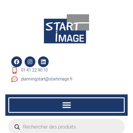
01 41 22 90 10
planningstart@startimage.fr