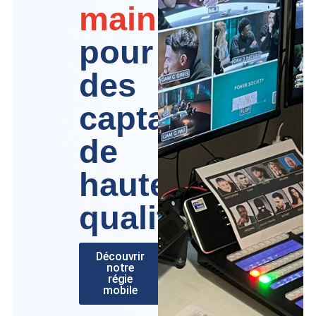
main
pour
des
captations
de
haute
qualité
Découvrir
notre
régie
mobile