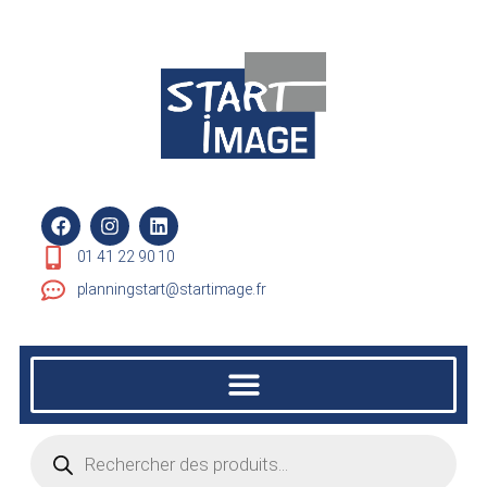
01 41 22 90 10
planningstart@startimage.fr