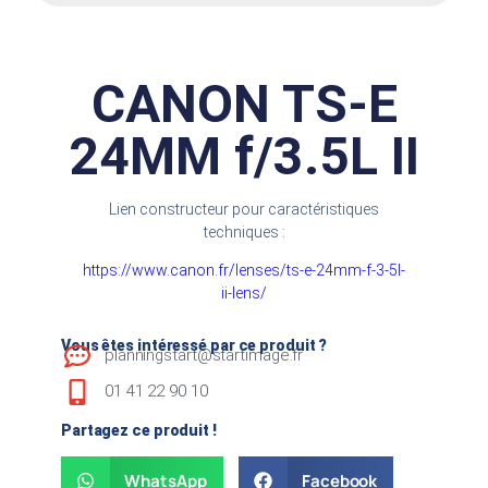
CANON TS-E
24MM f/3.5L II
Lien constructeur pour caractéristiques
techniques :
https://www.canon.fr/lenses/ts-e-24mm-f-3-5l-
ii-lens/
Vous êtes intéressé par ce produit ?
planningstart@startimage.fr
01 41 22 90 10
Partagez ce produit !
WhatsApp
Facebook