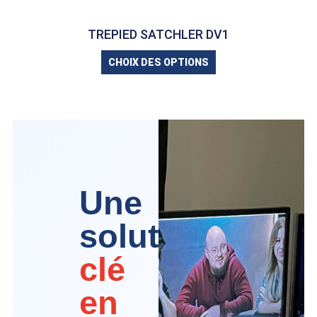
TREPIED SATCHLER DV1
CHOIX DES OPTIONS
Une
solution
clé
en