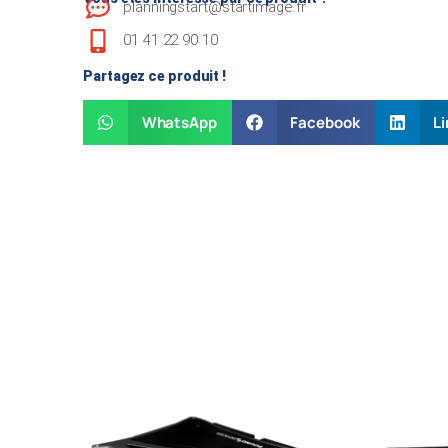
planningstart@startimage.fr
01 41 22 90 10
Partagez ce produit !
WhatsApp
Facebook
Li