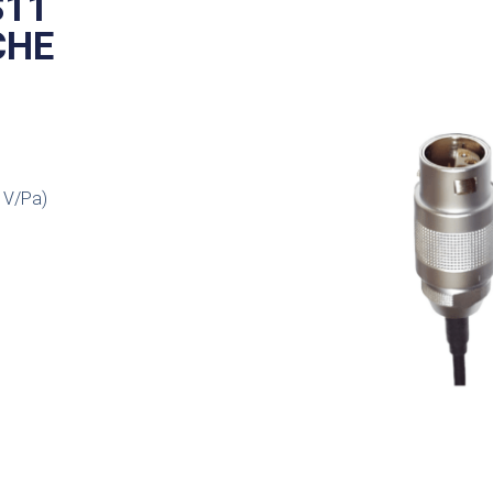
S11
CHE
=1V/Pa)