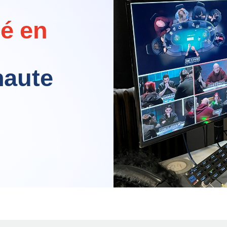
lé en
haute