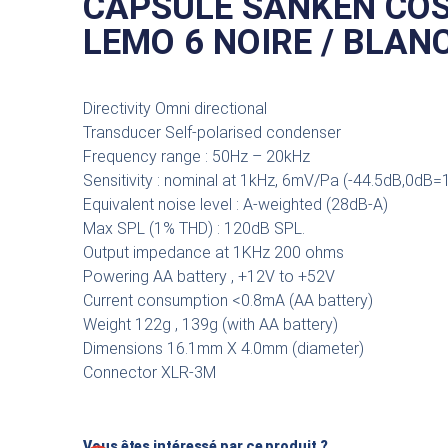
CAPSULE SANKEN CO
LEMO 6 NOIRE / BLAN
Directivity Omni directional
Transducer Self-polarised condenser
Frequency range : 50Hz – 20kHz
Sensitivity : nominal at 1kHz, 6mV/Pa (-44.5dB,0dB
Equivalent noise level : A-weighted (28dB-A)
Max SPL (1% THD) : 120dB SPL.
Output impedance at 1KHz 200 ohms
Powering AA battery , +12V to +52V
Current consumption <0.8mA (AA battery)
Weight 122g , 139g (with AA battery)
Dimensions 16.1mm X 4.0mm (diameter)
Connector XLR-3M
Vous êtes intéressé par ce produit ?