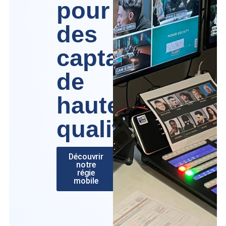
pour
des
captations
de
haute
qualité
Découvrir
notre
régie
mobile