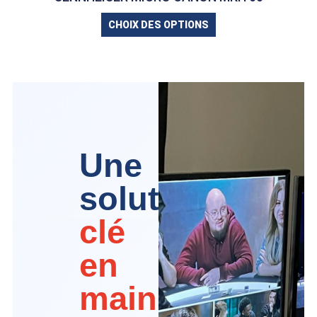
CHOIX DES OPTIONS
Une
solution
clé
en
main