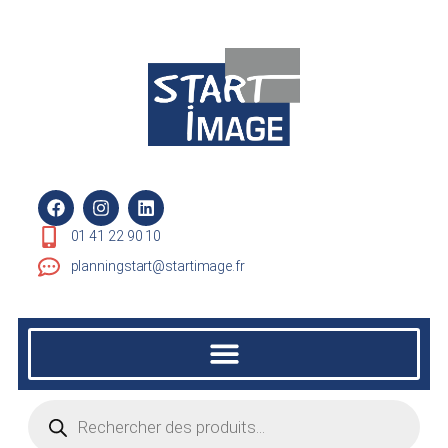
01 41 22 90 10
planningstart@startimage.fr