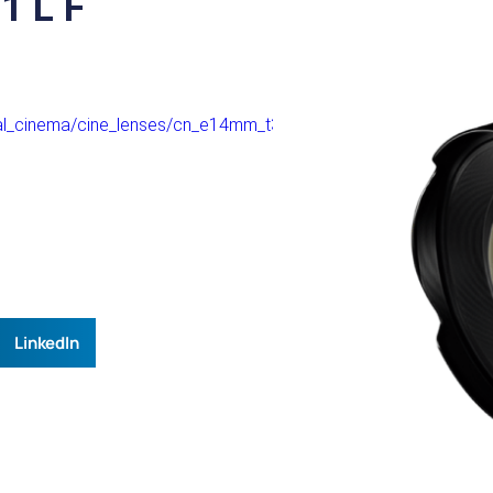
1 L F
tal_cinema/cine_lenses/cn_e14mm_t3_1_l_f/
LinkedIn