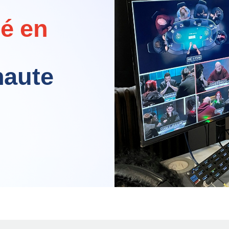
lé en
haute