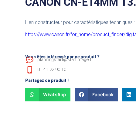
CANON CN-E14MM T3.
Lien constructeur pour caractéristiques techniques :
https://www.canon.fr/for_home/product_finder/digi
Vous êtes intéressé par ce produit ?
planningstart@startimage.fr
01 41 22 90 10
Partagez ce produit !
WhatsApp
Facebook