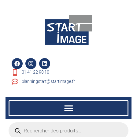
01 41 22 90 10
planningstart@startimage.fr