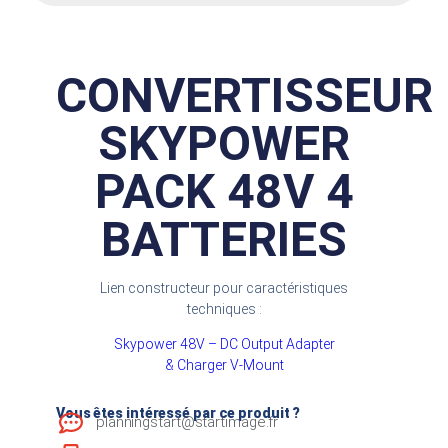
CONVERTISSEUR
SKYPOWER
PACK 48V 4
BATTERIES
Lien constructeur pour caractéristiques
techniques :
Skypower 48V – DC Output Adapter
& Charger V-Mount
Vous êtes intéressé par ce produit ?
planningstart@startimage.fr