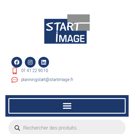
01 41 22 90 10
planningstart@startimage.fr