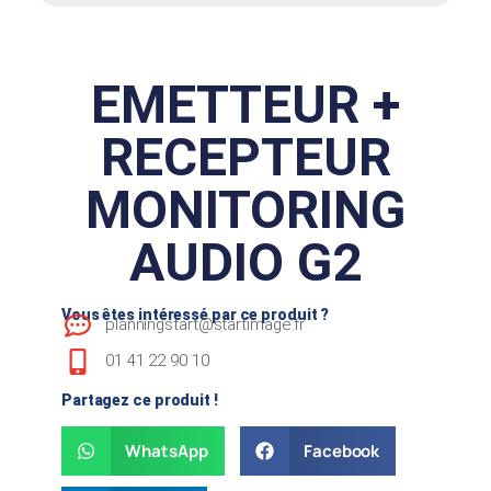
EMETTEUR +
RECEPTEUR
MONITORING
AUDIO G2
Vous êtes intéressé par ce produit ?
planningstart@startimage.fr
01 41 22 90 10
Partagez ce produit !
WhatsApp
Facebook