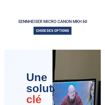
SENNHEISER MICRO CANON MKH 60
CHOIX DES OPTIONS
Une
solution
clé