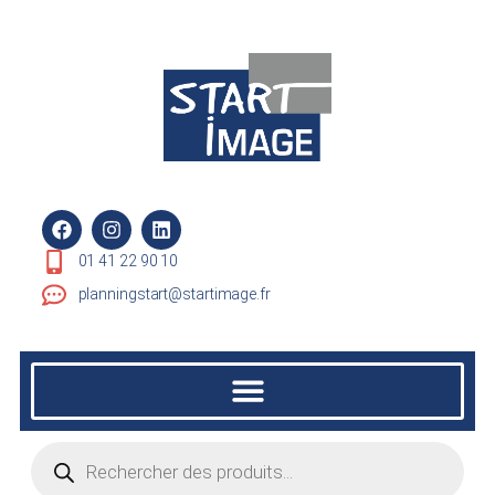
01 41 22 90 10
planningstart@startimage.fr