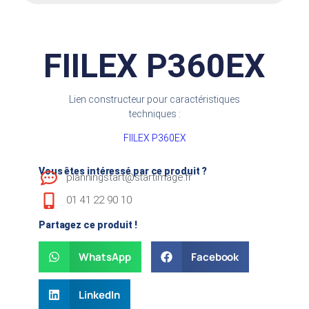
FIILEX P360EX
Lien constructeur pour caractéristiques
techniques :
FIILEX P360EX
Vous êtes intéressé par ce produit ?
planningstart@startimage.fr
01 41 22 90 10
Partagez ce produit !
WhatsApp
Facebook
LinkedIn