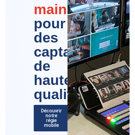
main
pour
des
captations
de
haute
qualité
Découvrir
notre
régie
mobile