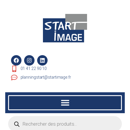
01 41 22 90 10
planningstart@startimage.fr