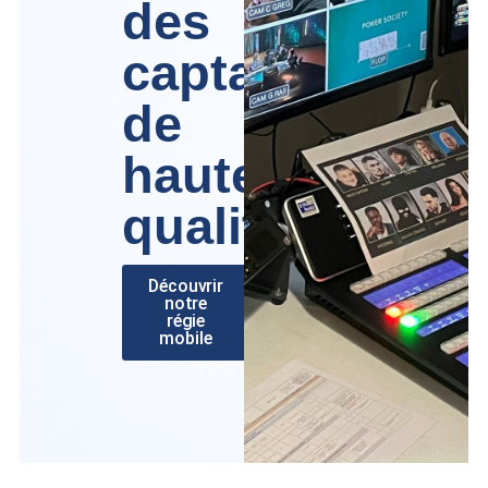
des
captations
de
haute
qualité
Découvrir
notre
régie
mobile