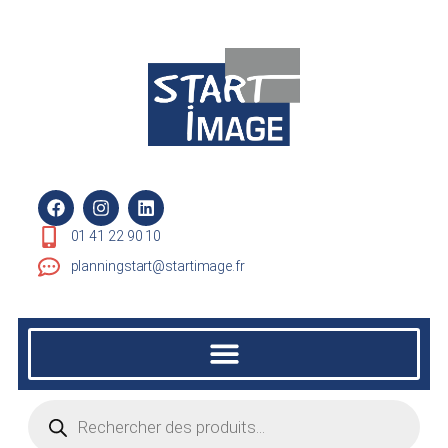
01 41 22 90 10
planningstart@startimage.fr