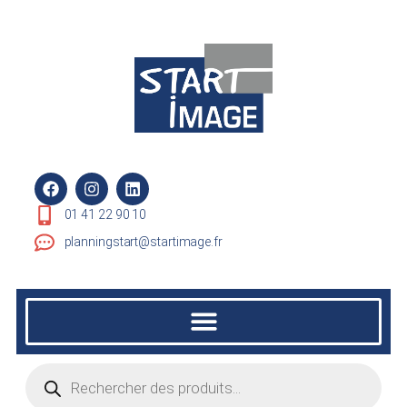
01 41 22 90 10
planningstart@startimage.fr