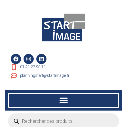
01 41 22 90 10
planningstart@startimage.fr