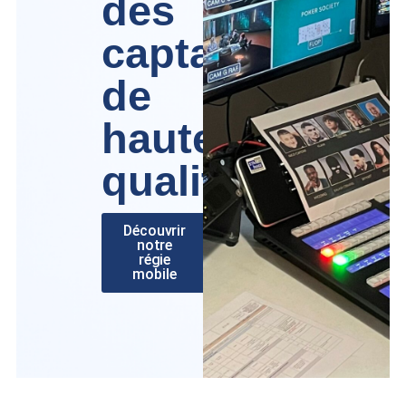
des
captations
de
haute
qualité
Découvrir
notre
régie
mobile