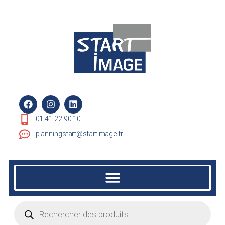
01 41 22 90 10
planningstart@startimage.fr