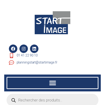
01 41 22 90 10
planningstart@startimage.fr