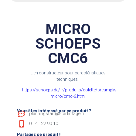
MICRO
SCHOEPS
CMC6
Lien constructeur pour caractéristiques
techniques :
https://schoeps.de/fr/produits/colette/preamplis-
micro/cmc-6.html
Vous êtes intéressé par ce produit ?
planningstart@startimage.fr
01 41 22 90 10
Partagez ce produit !