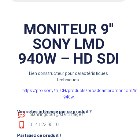
MONITEUR 9″
SONY LMD
940W – HD SDI
Lien constructeur pour caractéristiques
techniques :
https://pro.sony/fr_CH/products/broadcastpromonitors/l
940w
Vous êtes intéressé par ce produit ?
planningstart@startimage.fr
01 41 22 90 10
Partagez ce produit !