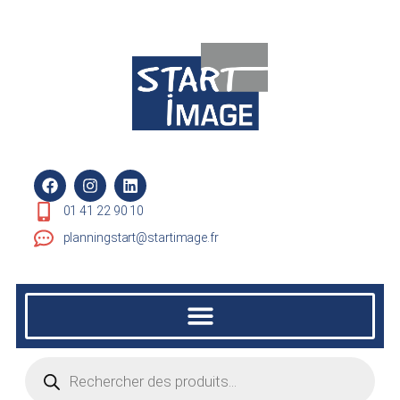
01 41 22 90 10
planningstart@startimage.fr