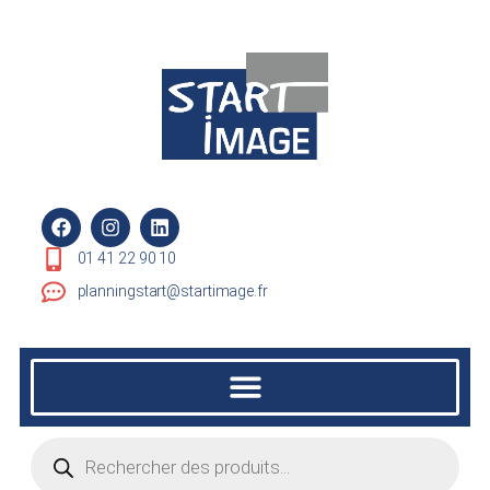
01 41 22 90 10
planningstart@startimage.fr