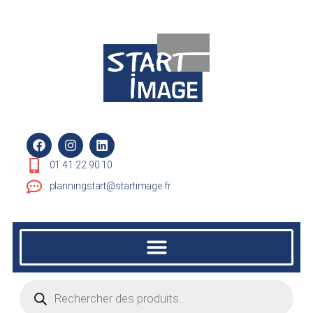
01 41 22 90 10
planningstart@startimage.fr