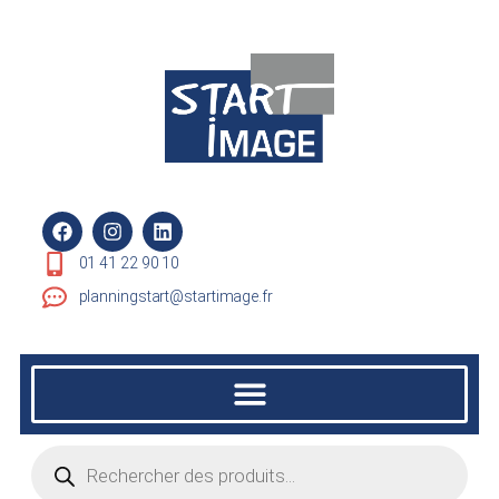
01 41 22 90 10
planningstart@startimage.fr