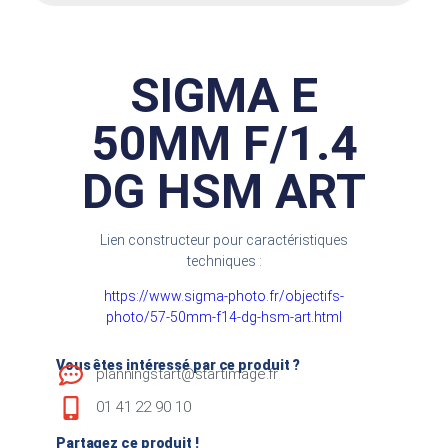
SIGMA E
50MM F/1.4
DG HSM ART
Lien constructeur pour caractéristiques
techniques :
https://www.sigma-photo.fr/objectifs-
photo/57-50mm-f14-dg-hsm-art.html
Vous êtes intéressé par ce produit ?
planningstart@startimage.fr
01 41 22 90 10
Partagez ce produit !