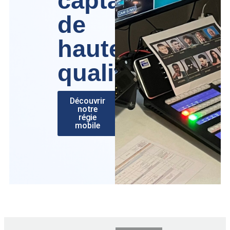
captations
de
haute
qualité
Découvrir
notre
régie
mobile