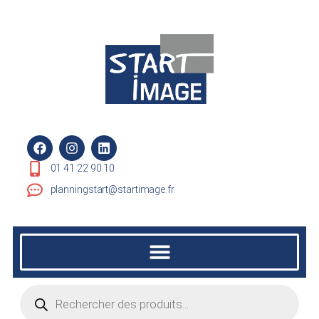
01 41 22 90 10
planningstart@startimage.fr