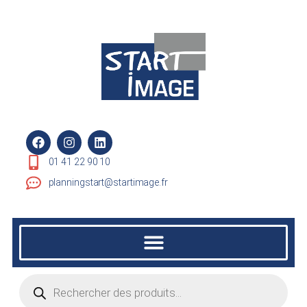
01 41 22 90 10
planningstart@startimage.fr