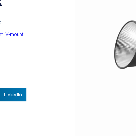
X
:
unt=V-mount
LinkedIn