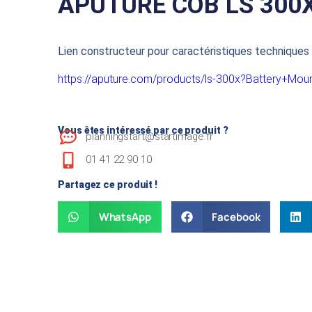
APUTURE COB LS 300
Lien constructeur pour caractéristiques techniques 
https://aputure.com/products/ls-300x?Battery+Mo
Vous êtes intéressé par ce produit ?
planningstart@startimage.fr
01 41 22 90 10
Partagez ce produit !
WhatsApp
Facebook