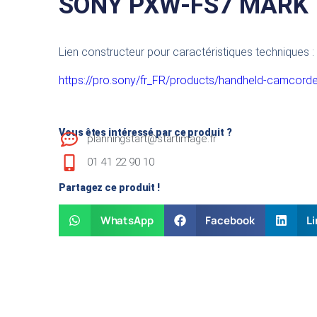
SONY PXW-FS7 MARK I
Lien constructeur pour caractéristiques techniques :
https://pro.sony/fr_FR/products/handheld-camcor
Vous êtes intéressé par ce produit ?
planningstart@startimage.fr
01 41 22 90 10
Partagez ce produit !
WhatsApp
Facebook
Li