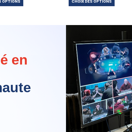
S OPTIONS
CHOIX DES OPTIONS
lé en
haute