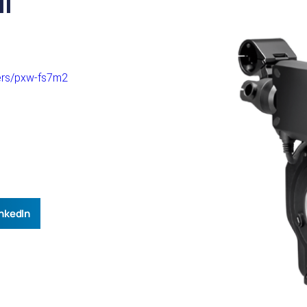
I
ders/pxw-fs7m2
nkedIn