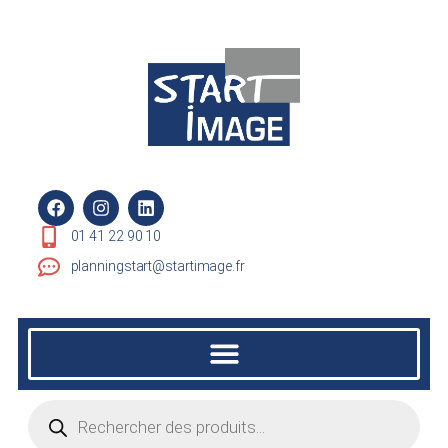
01 41 22 90 10
planningstart@startimage.fr