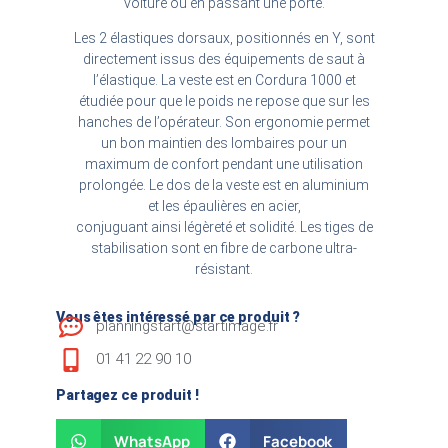
voiture ou en passant une porte.
Les 2 élastiques dorsaux, positionnés en Y, sont
directement issus des équipements de saut à
l’élastique. La veste est en Cordura 1000 et
étudiée pour que le poids ne repose que sur les
hanches de l’opérateur. Son ergonomie permet
un bon maintien des lombaires pour un
maximum de confort pendant une utilisation
prolongée. Le dos de la veste est en aluminium
et les épaulières en acier,
conjuguant ainsi légèreté et solidité. Les tiges de
stabilisation sont en fibre de carbone ultra-
résistant.
Vous êtes intéressé par ce produit ?
planningstart@startimage.fr
01 41 22 90 10
Partagez ce produit !
WhatsApp
Facebook