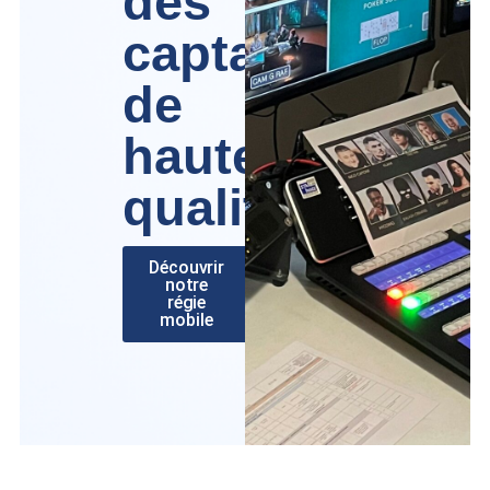
des
captations
de
haute
qualité
Découvrir
notre
régie
mobile