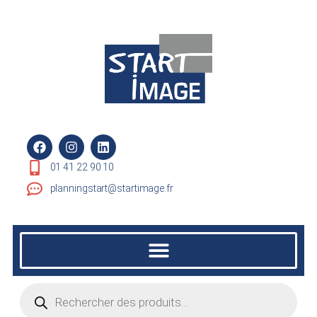
01 41 22 90 10
planningstart@startimage.fr