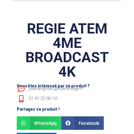
REGIE ATEM
4ME
BROADCAST
4K
Vous êtes intéressé par ce produit ?
planningstart@startimage.fr
01 41 22 90 10
Partagez ce produit !
WhatsApp
Facebook