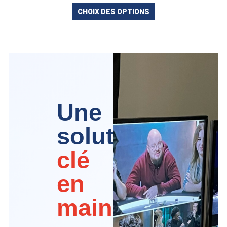
CHOIX DES OPTIONS
Une
solution
clé
en
main