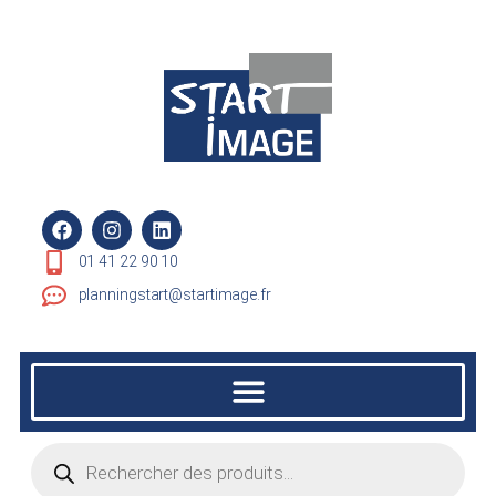
01 41 22 90 10
planningstart@startimage.fr