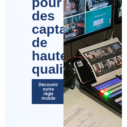
pour
des
captations
de
haute
qualité
Découvrir
notre
régie
mobile