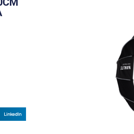
20CM
A
LinkedIn