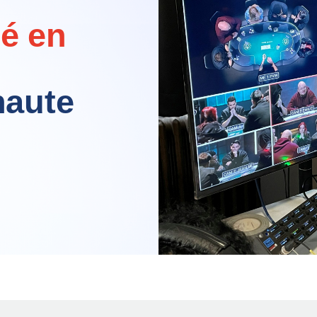
lé en
haute