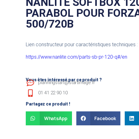
NANLITE SOFTBOX 1
PARABOL POUR FORZ
500/720B
Lien constructeur pour caractéristiques techniques :
https://www.nanlite.com/parts-sb-pr-120-q#/en
Vous êtes intéressé par ce produit ?
planningstart@startimage.fr
01 41 22 90 10
Partagez ce produit !
WhatsApp
Facebook