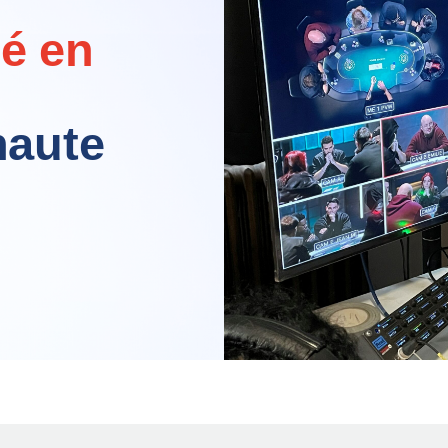
lé en
haute