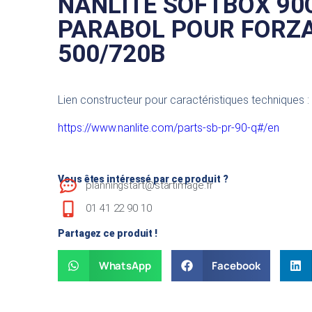
NANLITE SOFTBOX 9
PARABOL POUR FORZ
500/720B
Lien constructeur pour caractéristiques techniques :
https://www.nanlite.com/parts-sb-pr-90-q#/en
Vous êtes intéressé par ce produit ?
planningstart@startimage.fr
01 41 22 90 10
Partagez ce produit !
WhatsApp
Facebook