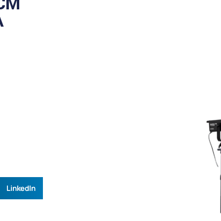
0CM
A
LinkedIn