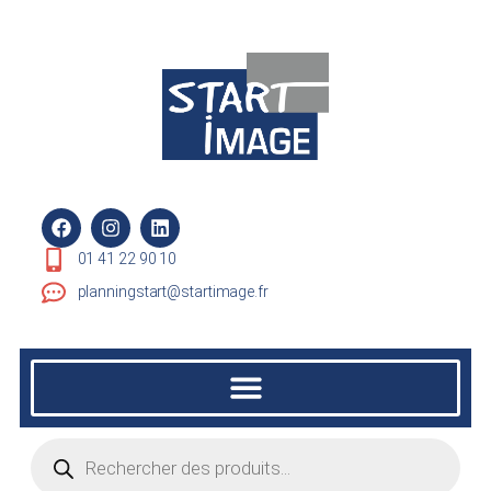
01 41 22 90 10
planningstart@startimage.fr