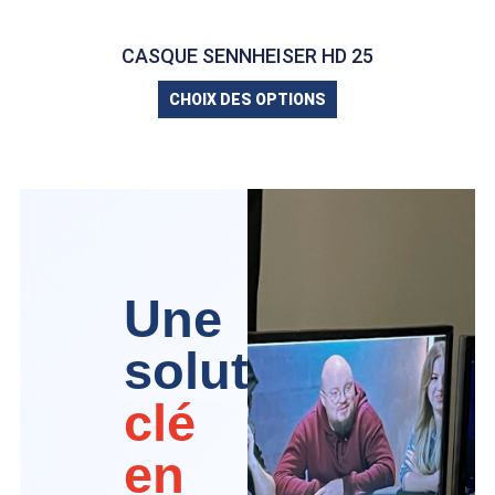
CASQUE SENNHEISER HD 25
CHOIX DES OPTIONS
Une
solution
clé
en