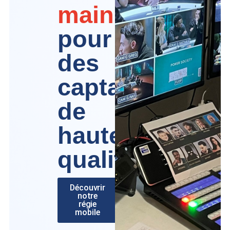
main
pour
des
captations
de
haute
qualité
Découvrir
notre
régie
mobile