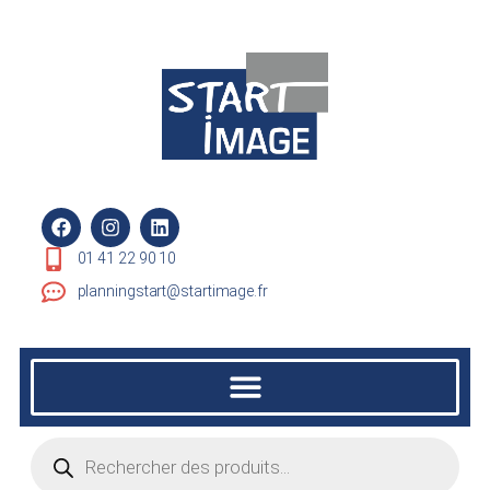
01 41 22 90 10
planningstart@startimage.fr