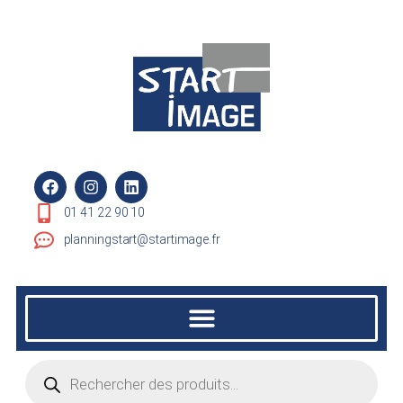
01 41 22 90 10
planningstart@startimage.fr