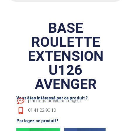
BASE
ROULETTE
EXTENSION
U126
AVENGER
Vous êtes intéressé par ce produit ?
planningstart@startimage.fr
01 41 22 90 10
Partagez ce produit !