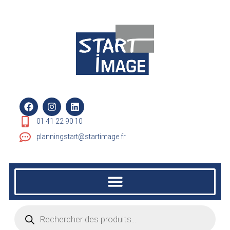
01 41 22 90 10
planningstart@startimage.fr