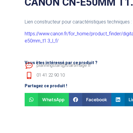
CANON CN-E50MM T1.
Lien constructeur pour caractéristiques techniques :
https://www.canon.fr/for_home/product_finder/digit
e50mm_t1.3_l_f/
Vous êtes intéressé par ce produit ?
planningstart@startimage.fr
01 41 22 90 10
Partagez ce produit !
WhatsApp
Facebook
Li