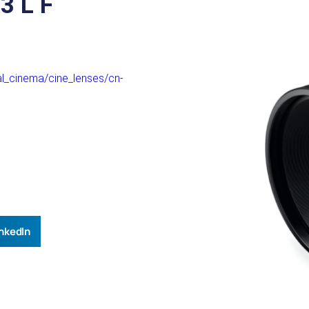
3 L F
al_cinema/cine_lenses/cn-
nkedIn