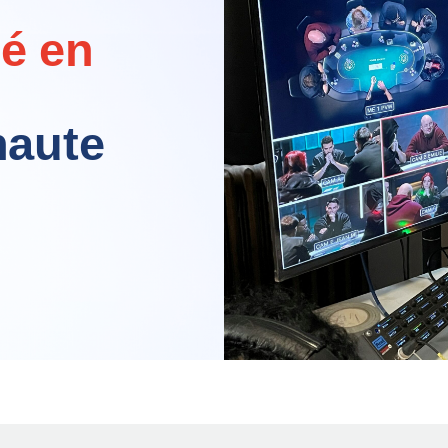
lé en
haute