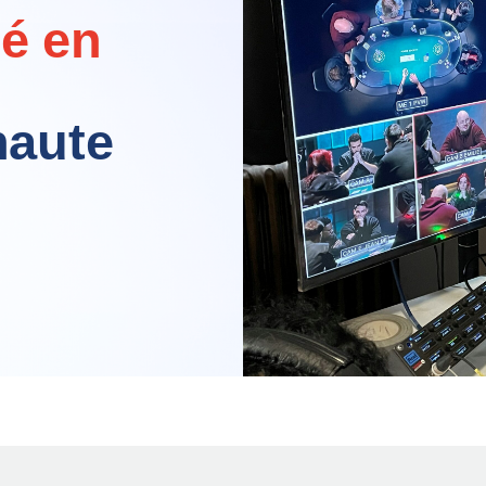
lé en
haute