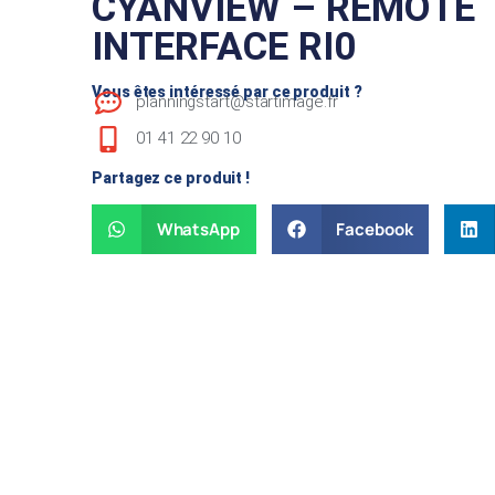
CYANVIEW – REMOTE
INTERFACE RI0
Vous êtes intéressé par ce produit ?
planningstart@startimage.fr
01 41 22 90 10
Partagez ce produit !
WhatsApp
Facebook