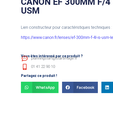
CANON EF 300MM F/4 
USM
Lien constructeur pour caractéristiques techniques :
https://www.canon.fr/lenses/ef-300mm-f-4l-is-usm-l
Vous êtes intéressé par ce produit ?
planningstart@startimage.fr
01 41 22 90 10
Partagez ce produit !
WhatsApp
Facebook