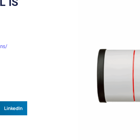
L IS
ens/
LinkedIn