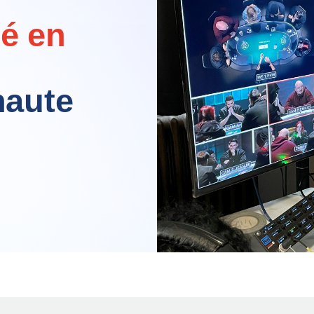
lé en
haute