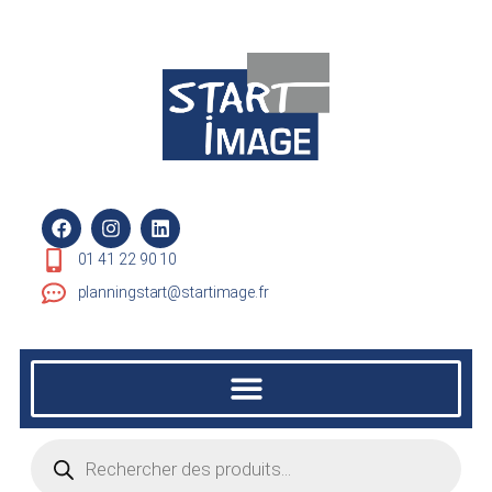
01 41 22 90 10
planningstart@startimage.fr