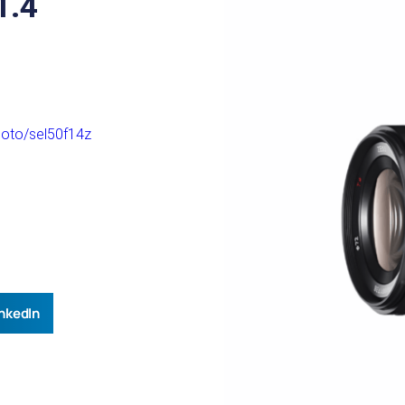
1.4
photo/sel50f14z
nkedIn