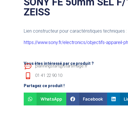
SONY FE 50mm SEL F/
ZEISS
Lien constructeur pour caractéristiques techniques :
https://www.sony.fr/electronics/objectifs-appareil-
Vous êtes intéressé par ce produit ?
planningstart@startimage.fr
01 41 22 90 10
Partagez ce produit !
WhatsApp
Facebook
Li