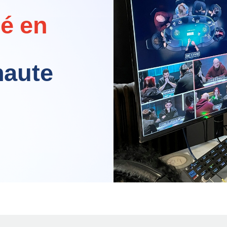
lé en
haute