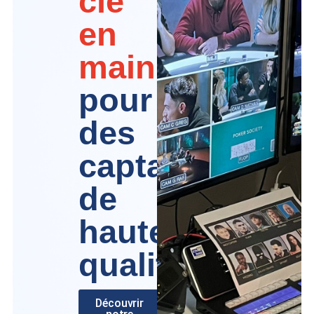
clé
en
main
pour
des
captations
de
haute
qualité
Découvrir