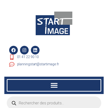
01 41 22 90 10
planningstart@startimage.fr