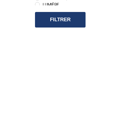
LUMIÈRE
MACHINES A BROUILLARD
PROJECTEURS
FILTRER
REFLECTEURS