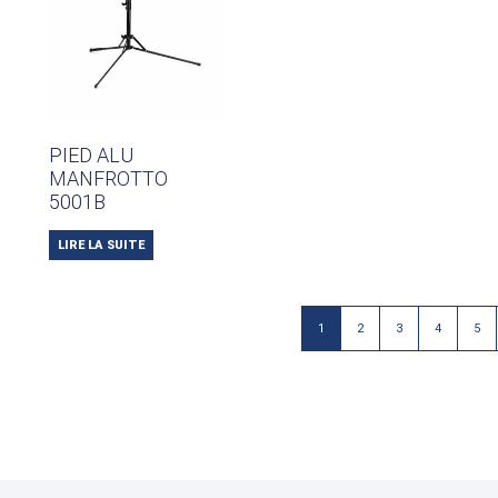
PIED ALU
MANFROTTO
5001B
LIRE LA SUITE
1
2
3
4
5