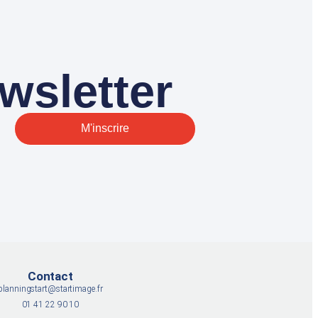
wsletter
M'inscrire
Contact
planningstart@startimage.fr
01 41 22 90 10